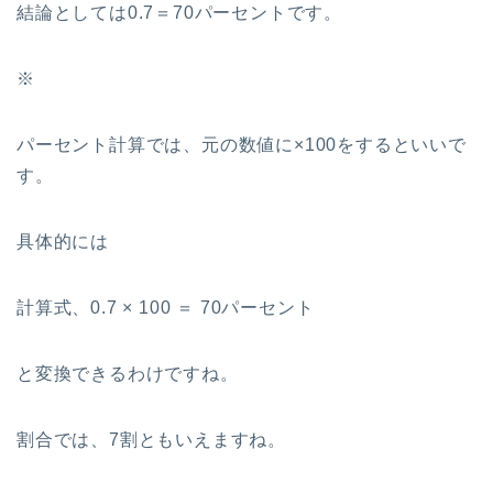
結論としては0.7＝70パーセントです。
※
パーセント計算では、元の数値に×100をするといいで
す。
具体的には
計算式、0.7 × 100 ＝ 70パーセント
と変換できるわけですね。
割合では、7割ともいえますね。