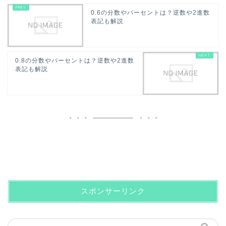
0.6の分数やパーセントは？逆数や2進数
表記も解説
0.8の分数やパーセントは？逆数や2進数
表記も解説
スポンサーリンク