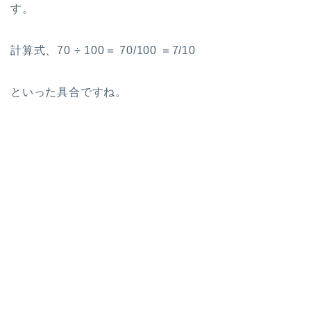
す。
計算式、70 ÷ 100＝ 70/100 ＝7/10
といった具合ですね。