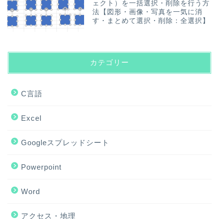
ェクト）を一括選択・削除を行う方
法【図形・画像・写真を一気に消
す・まとめて選択・削除：全選択】
カテゴリー
C言語
Excel
Googleスプレッドシート
Powerpoint
Word
アクセス・地理