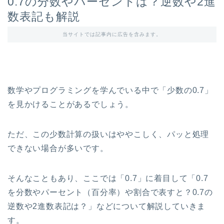
0.7の分数やパーセントは？逆数や2進
数表記も解説
当サイトでは記事内に広告を含みます。
数学やプログラミングを学んでいる中で「少数の0.7」
を見かけることがあるでしょう。
ただ、この少数計算の扱いはややこしく、パッと処理
できない場合が多いです。
そんなこともあり、ここでは「0.7」に着目して「0.7
を分数やパーセント（百分率）や割合で表すと？0.7の
逆数や2進数表記は？」などについて解説していきま
す。