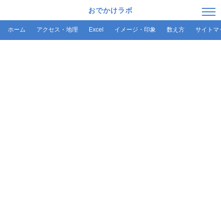
おでかけラボ
ホーム
アクセス・地理
Excel
イメージ・印象
数え方
サイトマ