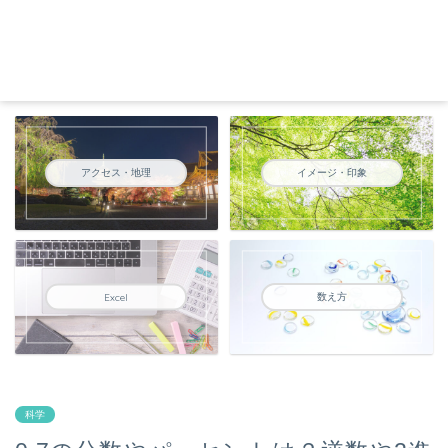
アクセス・地理
イメージ・印象
数え方
Excel
科学