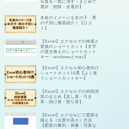
写真を一気に消す・まとめて
選択・削除：全選択】
名前のイメージを女の子・男
の子別に徹底紹介！【口コ
ミ】
【Excel】エクセルでの検索と
置換のショートカット【文字
の置き換えのショートカット
キー：windowsとmac】
【Excel】エクセル初心者向け
ショートカット10選【よく使
うショートカットキー】
【Excel】エクセルでの四則演
算のまとめ【足し算・引き
算・掛け算・割り算】
【Excel】エクセルにて図形を
揃える（位置や高さ）方法
【図形の整列・画像・写真な