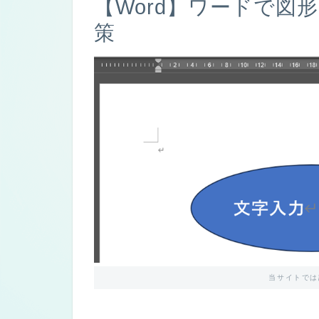
【Word】ワードで図
策
当サイトでは