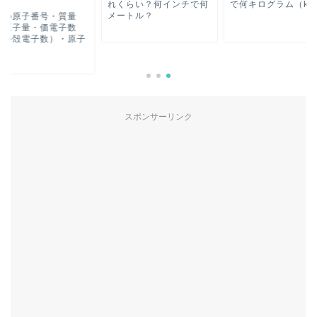
れくらい？何インチで何
で何キログラム（kg
メートル？
素の原子番号・質量
・原子量・価電子数
最外殻電子数）・原子
...
スポンサーリンク