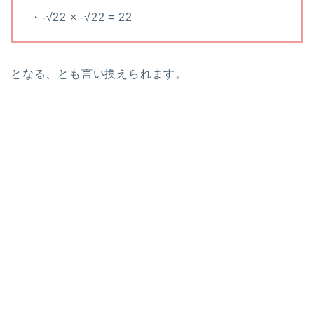
・-√22 × -√22 = 22
となる、とも言い換えられます。