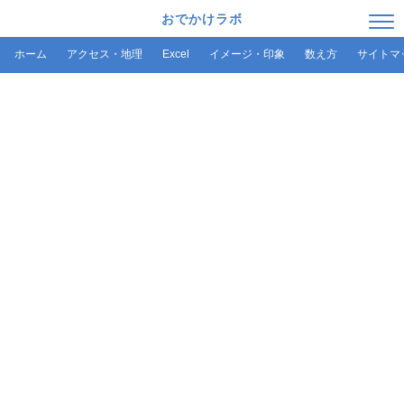
おでかけラボ
ホーム
アクセス・地理
Excel
イメージ・印象
数え方
サイトマ