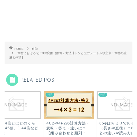
HOME
科学
木材におけるtとm3の変換（換算）方法【トンと立方メートルや立米：木材の重
量と体積】
RELATED POST
科学
科学
C2や4P2の計算方法・
65φは何ミリで何センチ
倍率1.4倍とはどの
味・答え・違いは？
（長さや直径）？65パイ
い？1.45倍、1.44
組み合わせと順列：...
との違いや読み方は...
も解説