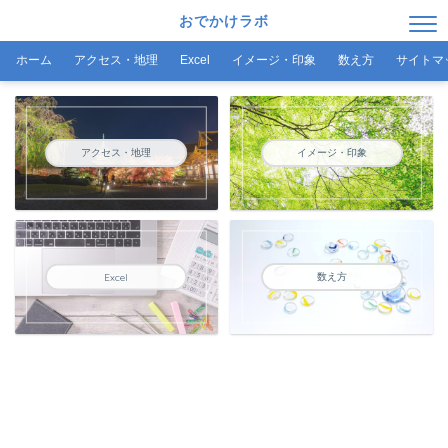
おでかけラボ
ホーム
アクセス・地理
Excel
イメージ・印象
数え方
サイトマ
アクセス・地理
イメージ・印象
数え方
Excel