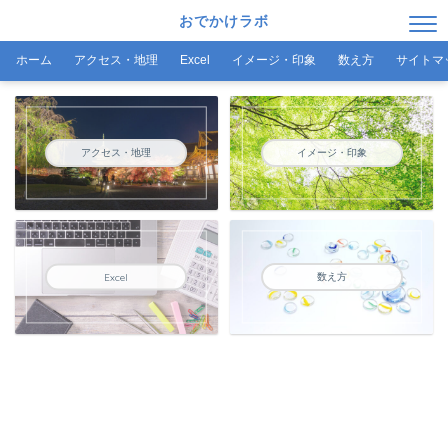
おでかけラボ
ホーム
アクセス・地理
Excel
イメージ・印象
数え方
サイトマ
アクセス・地理
イメージ・印象
数え方
Excel