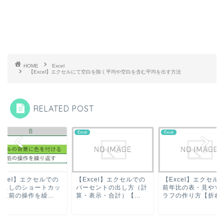
HOME
Excel
【Excel】エクセルにて空白を除く平均や空白を含む平均を出す方法
RELATED POST
l
Excel
Excel
xcel】エクセルでの
【Excel】エクセルでの
【Excel】エクセル
り返しのショートカッ
パーセントの出し方（計
前年比の表・見やす
直前の操作を繰...
算・表示・合計）【...
ラフの作り方【折れ..