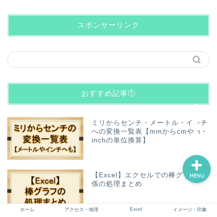
スポンサーリンク
ホーム
アクセス・地理
おすすめ記事①
Excel
イメージ・印象
ミリからセンチ・メートル・インチ
への変換一覧表【mmからcmやm・
inchの単位換算】
【Excel】エクセルでの棒グラフ関
MENU
係の処理まとめ
Excel
ホーム
アクセス・地理
イメージ・印象