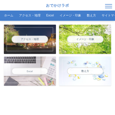
おでかけラボ
ホーム
アクセス・地理
Excel
イメージ・印象
数え方
サイトマ
アクセス・地理
イメージ・印象
数え方
Excel