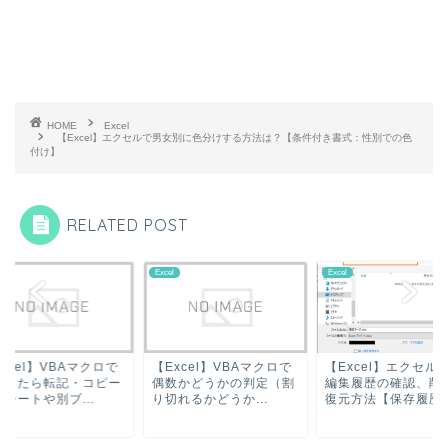
HOME
Excel
【Excel】エクセルで男女別に色分けする方法は？【条件付き書式：性別での色
付け】
RELATED POST
l
Excel
Excel
xcel】VBAマクロで
【Excel】VBAマクロで
【Excel】エクセル
致したら転記・コピー
偶数かどうかの判定（割
編集履歴の確認、削
シートや別ブ...
り切れるかどうか...
復元方法【保存履歴..