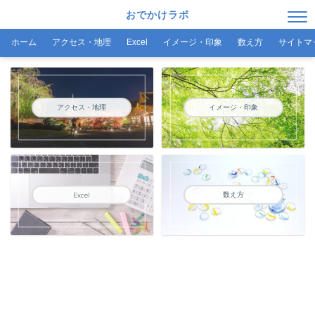
おでかけラボ
ホーム
アクセス・地理
Excel
イメージ・印象
数え方
サイトマ
アクセス・地理
イメージ・印象
数え方
Excel