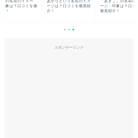
おりの名前のイメー
あかりという名前のイメ
「あきこ」の名前の
、印象は？口コミを徹
ージは？口コミを徹底紹
ージ・印象は？口コ
紹介！
介！
徹底紹介！
スポンサーリンク