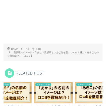
HOME
イメージ・印象
愛媛県のイメージ・印象は？愛媛県といえば何を思いつくか？魅力・有名なもの
を徹底紹介！【口コミ】
RELATED POST
ージ・印象
イメージ・印象
イメージ・印象