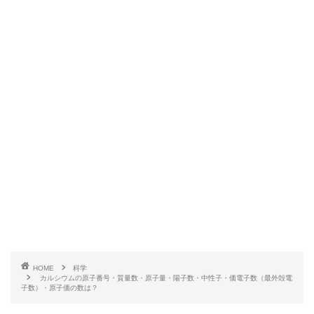
HOME
科学
カルシウムの原子番号・質量数・原子量・陽子数・中性子・価電子数（最外殻電
子数）・原子価の数は？