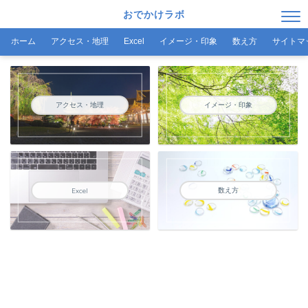
おでかけラボ
ホーム
アクセス・地理
Excel
イメージ・印象
数え方
サイトマ
アクセス・地理
イメージ・印象
数え方
Excel