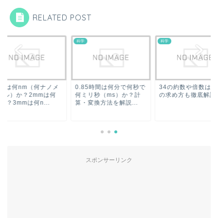
RELATED POST
科学
科学
mmは何nm（何ナノメ
0.85時間は何分で何秒で
34の約数や倍数は？
トル）か？2mmは何
何ミリ秒（ms）か？計
の求め方も徹底解説
か？3mmは何n...
算・変換方法を解説...
スポンサーリンク