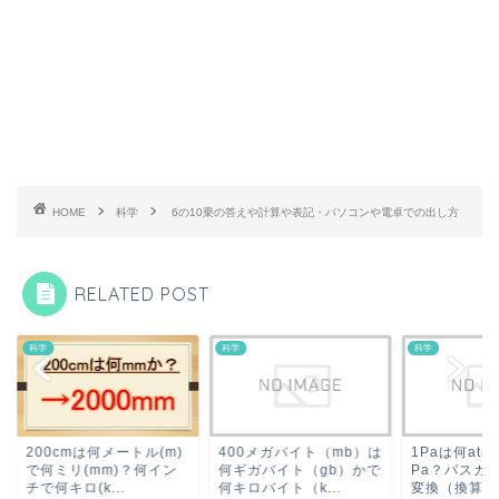
HOME
科学
6の10乗の答えや計算や表記・パソコンや電卓での出し方
RELATED POST
科学
科学
0cmは何メートル(m)
400メガバイト（mb）は
1Paは何atm？1at
何ミリ(mm)？何イン
何ギガバイト（gb）かで
Pa？パスカルとアト
何キロ(k...
何キロバイト（k...
変換（換算）...