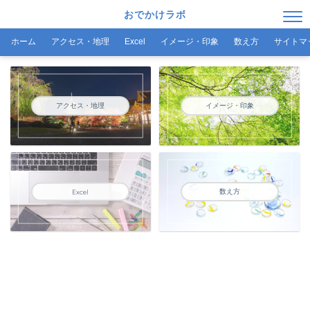
おでかけラボ
ホーム
アクセス・地理
Excel
イメージ・印象
数え方
サイトマ
アクセス・地理
イメージ・印象
数え方
Excel