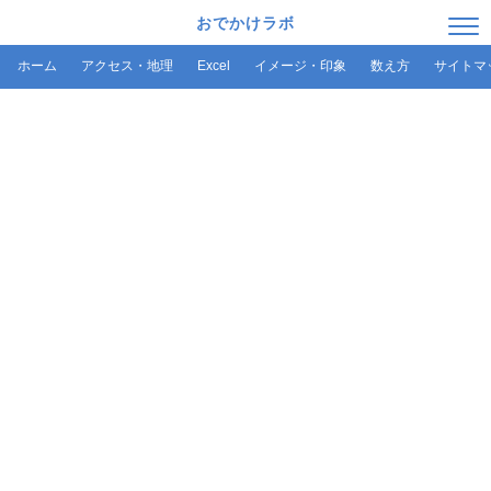
おでかけラボ
ホーム
アクセス・地理
Excel
イメージ・印象
数え方
サイトマ