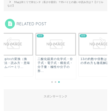
55φは何ミリで何センチ（長さや直径）？55パイとの違いや読み方は？【ドリル
など】
RELATED POST
科学
科学
mlとg/ccの変換（換
二酸化硫黄の化学式・分
13の約数や倍数は？
）方法・読み方・意味
子式・電子式・構造式・
の求め方も徹底解説
ラムパーミリ...
分子量・極性や分子の
形...
スポンサーリンク