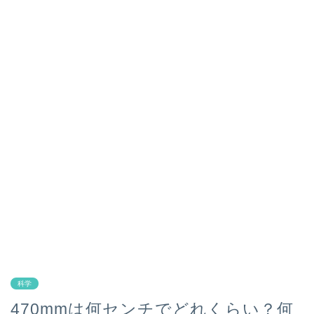
科学
470mmは何センチでどれくらい？何