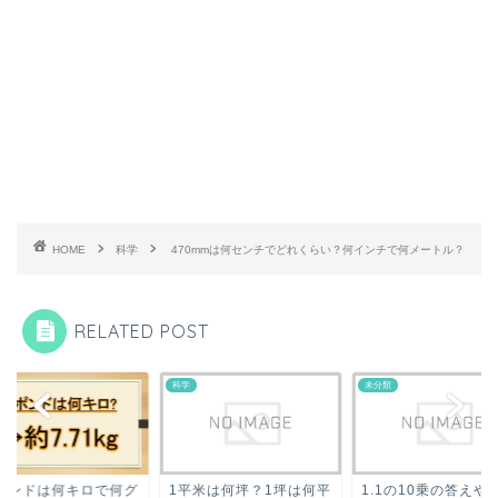
HOME
科学
470mmは何センチでどれくらい？何インチで何メートル？
RELATED POST
未分類
科学
平米は何坪？1坪は何平
1.1の10乗の答えや計算
17ポンドは何キロで