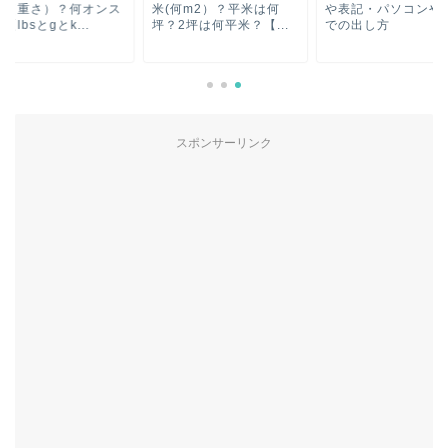
(何m2）？平米は何
や表記・パソコンや電卓
ラム（重さ）？何オ
2坪は何平米？【...
での出し方
か？【lbsとgとk...
スポンサーリンク