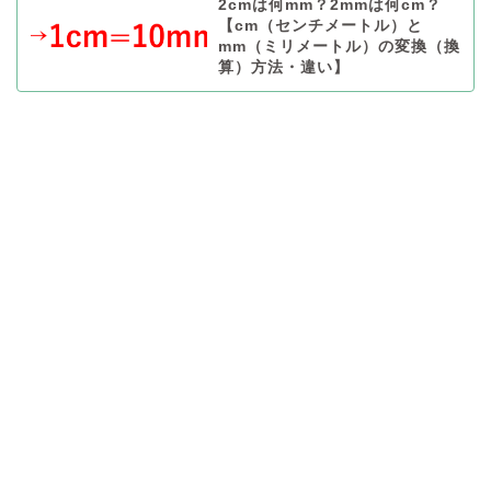
2cmは何mm？2mmは何cm？
【cm（センチメートル）と
mm（ミリメートル）の変換（換
算）方法・違い】