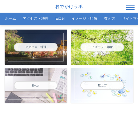
おでかけラボ
ホーム
アクセス・地理
Excel
イメージ・印象
数え方
サイトマ
アクセス・地理
イメージ・印象
数え方
Excel