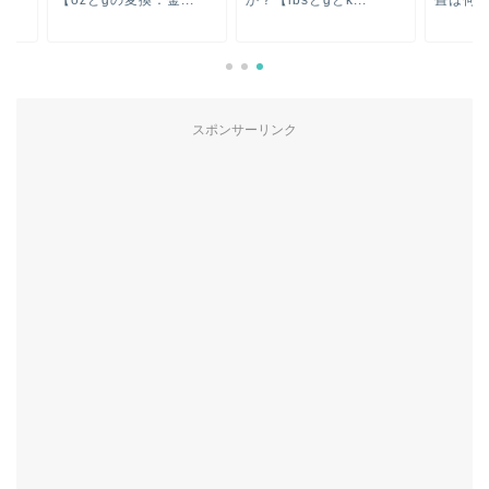
zとgの変換：金...
か？【lbsとgとk...
畳は何平米？10...
スポンサーリンク