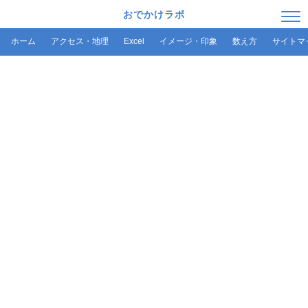
おでかけラボ
ホーム
アクセス・地理
Excel
イメージ・印象
数え方
サイトマ