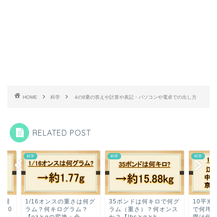
HOME
科学
4の8乗の答えや計算や表記・パソコンや電卓での出し方
RELATED POST
科学
科学
/16オンスの重さは何グ
35ポンドは何キロで何グ
10平米（10m2）は
ム？何キログラム？
ラム（重さ）？何オンス
で何坪でどのくらい？