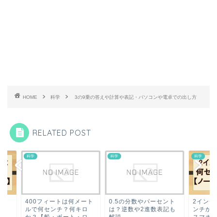
HOME
科学
3の9乗の答えや計算や表記・パソコンや電卓での出し方
RELATED POST
科学
科学
00フィートは何メート
0.5の分数やパーセント
2インチの大きさは
で何センチ？何キロ
は？逆数や2進数表記も
ンチか？1/2インチ