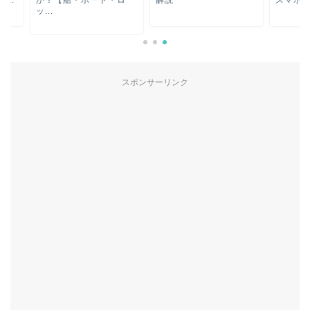
？【船・ボート・ロ
解説
スマホ・モニター・靴.
.
スポンサーリンク