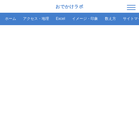
おでかけラボ
ホーム
アクセス・地理
Excel
イメージ・印象
数え方
サイトマ