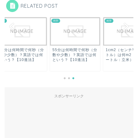
RELATED POST
科学
科学
5分は何時間で何秒（分
55分は何時間で何秒（分
1cm2（センチ平方
や少数）？英語では何
数や少数）？英語では何
トル）は何m2（平方
いう？【10進法】
という？【10進法】
ートル：立米）？1m.
スポンサーリンク