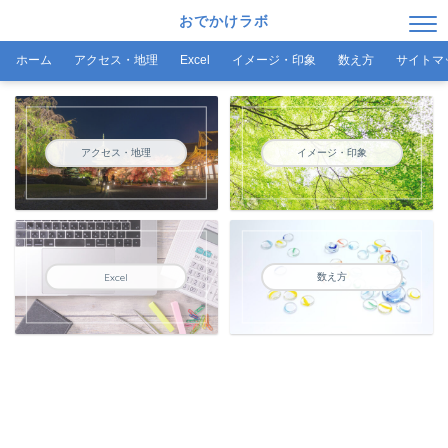
おでかけラボ
ホーム
アクセス・地理
Excel
イメージ・印象
数え方
サイトマ
アクセス・地理
イメージ・印象
数え方
Excel