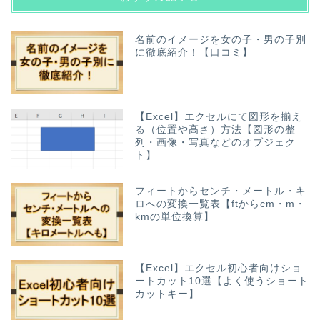
名前のイメージを女の子・男の子別
に徹底紹介！【口コミ】
【Excel】エクセルにて図形を揃え
る（位置や高さ）方法【図形の整
列・画像・写真などのオブジェク
ト】
フィートからセンチ・メートル・キ
ロへの変換一覧表【ftからcm・m・
kmの単位換算】
【Excel】エクセル初心者向けショ
ートカット10選【よく使うショート
カットキー】