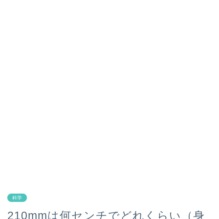
科学
210mmは何センチでどれくらい（身