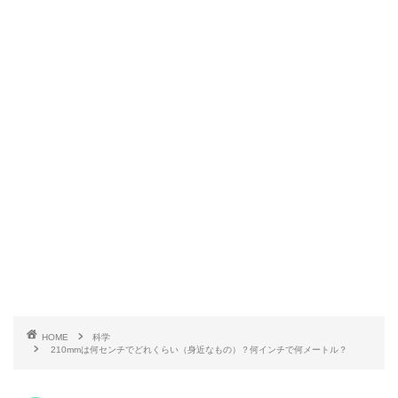
HOME
科学
210mmは何センチでどれくらい（身近なもの）？何インチで何メートル？