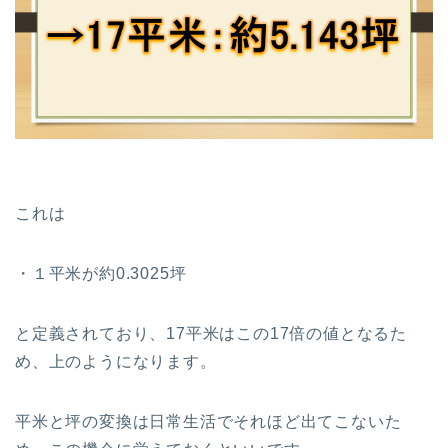
これは
・１平米が約0.3025坪
と定義されており、17平米はこの17倍の値となるた
め、上のようになります。
平米と坪の変換は日常生活でそれほど出てこないた