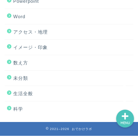
Powerpoint
Word
アクセス・地理
ホーム
イメージ・印象
アクセス・地理
数え方
Excel
未分類
イメージ・印象
生活全般
科学
MENU
2021–2026 おでかけラボ