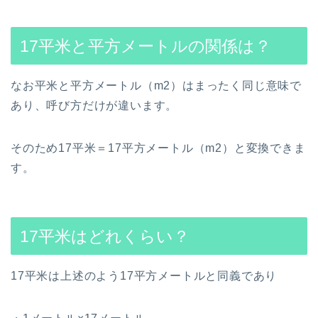
17平米と平方メートルの関係は？
なお平米と平方メートル（m2）はまったく同じ意味で
あり、呼び方だけが違います。
そのため17平米＝17平方メートル（m2）と変換できま
す。
17平米はどれくらい？
17平米は上述のよう17平方メートルと同義であり