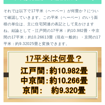
それでは以下で
17
平米（ヘーベー）が何畳か？につい
て確認していきます。
この平米（ヘーベー）のいう面
積の単位は、主に住宅関連の表記として見かけます
ね。
結論として
・江戸間の
17
平米：約10.982畳
・中京
間の
17
平米：約10.26613畳（現在一般的）
・京間の
17
平米：約9.32025畳
と変換できます。