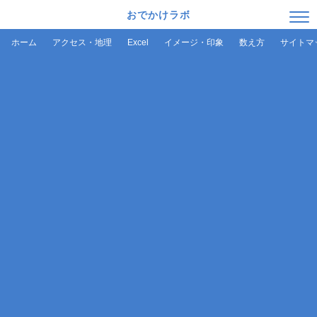
おでかけラボ
ホーム
アクセス・地理
Excel
イメージ・印象
数え方
サイトマ