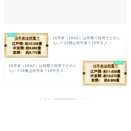
16平米（16m2）は何畳で何坪でどのく
らい？16畳は何平米？16平方メ...
18平米（18m2）は何畳で何坪でどのく
らい？18畳は何平米？18平方メ...