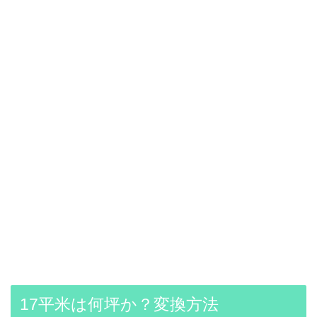
17平米は何坪か？変換方法