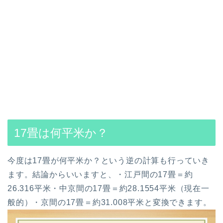
17畳は何平米か？
今度は
17
畳が何平米か？という逆の計算も行っていき
ます。
結論からいいますと、
・江戸間の
17
畳＝約
26.316平米
・中京間の
17
畳＝約28.1554平米（現在一
般的）
・京間の
17
畳＝約31.008平米
と変換できます。