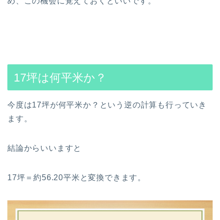
め、この機会に覚えておくといいです。
17坪は何平米か？
今度は17坪が何平米か？という逆の計算も行っていき
ます。
結論からいいますと
17坪＝約56.20平米と変換できます。