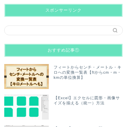
スポンサーリンク
おすすめ記事①
フィートからセンチ・メートル・キ
ロへの変換一覧表【ftからcm・m・
kmの単位換算】
【Excel】エクセルに図形・画像サ
イズを揃える（統一）方法