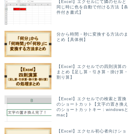
【Excel】エクセルにて隣のセルと
同じ時に色を自動で付ける方法【条
件付き書式】
分から時間・秒に変換する方法のま
とめ【具体例】
【Excel】エクセルでの四則演算の
まとめ【足し算・引き算・掛け算・
割り算】
【Excel】エクセルでの検索と置換
のショートカット【文字の置き換え
のショートカットキー：windowsと
mac】
【Excel】エクセル初心者向けショ