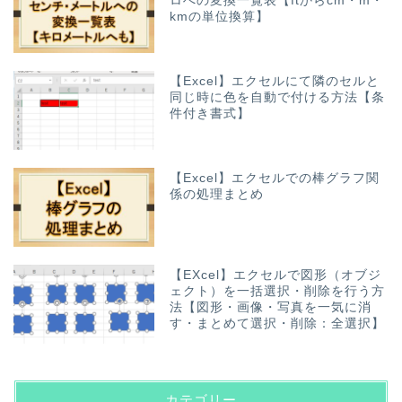
ロへの変換一覧表【ftからcm・m・
kmの単位換算】
【Excel】エクセルにて隣のセルと
同じ時に色を自動で付ける方法【条
件付き書式】
【Excel】エクセルでの棒グラフ関
係の処理まとめ
【EXcel】エクセルで図形（オブジ
ェクト）を一括選択・削除を行う方
法【図形・画像・写真を一気に消
す・まとめて選択・削除：全選択】
カテゴリー