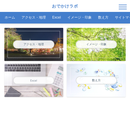
おでかけラボ
ホーム
アクセス・地理
Excel
イメージ・印象
数え方
サイトマ
アクセス・地理
イメージ・印象
数え方
Excel