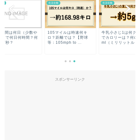
全般
生活全般
生活全般
00時間は何日（少数や
105マイルは時速何キ
牛乳小さじ1は何グ
数）で何日何時間？何
ロ？距離では？【野球
でカロリーは？何cc
で何秒？
等：105mph to ...
ml（ミリリットル）..
スポンサーリンク