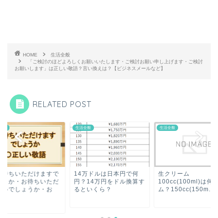
HOME
生活全般
「ご検討のほどよろしくお願いいたします・ご検討お願い申し上げます・ご検討
お願いします」は正しい敬語？言い換えは？【ビジネスメールなど】
RELATED POST
全般
生活全般
生活全般
お待ちいただけますで
14万ドルは日本円で何
生クリーム
ょうか・お待ちいただ
円？14万円をドル換算す
100cc(100ml)は何
ないでしょうか・お
るといくら？
ム？150cc(150m...
.