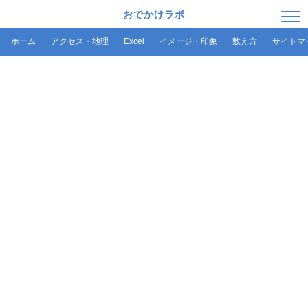
おでかけラボ
ホーム
アクセス・地理
Excel
イメージ・印象
数え方
サイトマ