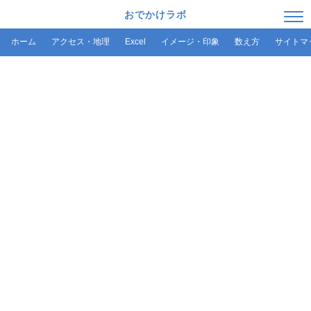
おでかけラボ
ホーム
アクセス・地理
Excel
イメージ・印象
数え方
サイトマ