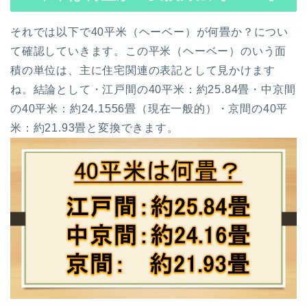
それでは以下で
40
平米（ヘーベー）が何畳か？につい
て確認していきます。
この平米（ヘーベー）のいう面
積の単位は、主に住宅関連の表記として見かけます
ね。
結論として
・江戸間の
40
平米：約25.84畳
・中京間
の
40
平米：約24.1556畳（現在一般的）
・京間の
40
平
米：約21.93畳
と変換できます。