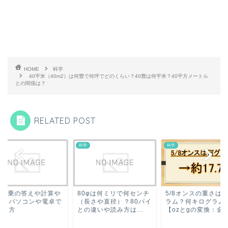
HOME
科学
40平米（40m2）は何畳で何坪でどのくらい？40畳は何平米？40平方メートル
との関係は？
RELATED POST
科学
科学
の11乗の答えや計算や
80φは何ミリで何センチ
5/8オンスの重さは
記・パソコンや電卓で
（長さや直径）？80パイ
ラム？何キログラム
出し方
との違いや読み方は...
【ozとgの変換：金貨.