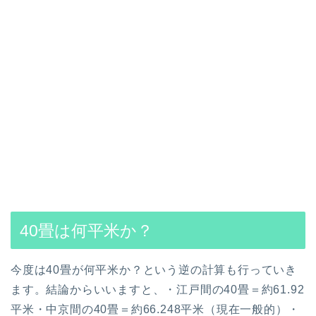
40畳は何平米か？
今度は
40
畳が何平米か？という逆の計算も行っていき
ます。
結論からいいますと、
・江戸間の
40
畳＝約61.92
平米
・中京間の
40
畳＝約66.248平米（現在一般的）
・