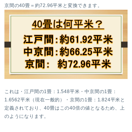
京間の
40
畳＝約72.96平米
と変換できます。
これは
・江戸間の1畳：1.548平米
・中京間の1畳：
1.6562平米（現在一般的）
・京間の1畳：1.824平米
と
定義されており、
40
畳はこの
40
倍の値となるため、上
のようになります。