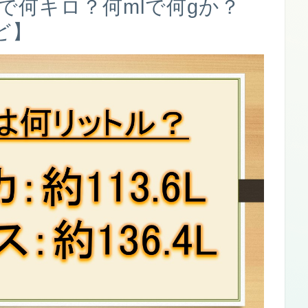
で何キロ？何mlで何gか？
ど】