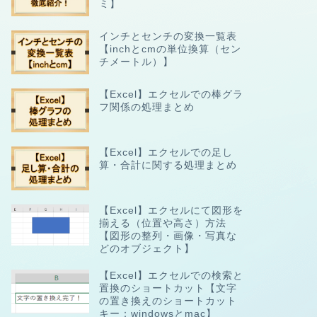
ミ】
インチとセンチの変換一覧表
【inchとcmの単位換算（セン
チメートル）】
【Excel】エクセルでの棒グラ
フ関係の処理まとめ
【Excel】エクセルでの足し
算・合計に関する処理まとめ
【Excel】エクセルにて図形を
揃える（位置や高さ）方法
【図形の整列・画像・写真な
どのオブジェクト】
【Excel】エクセルでの検索と
置換のショートカット【文字
の置き換えのショートカット
キー：windowsとmac】